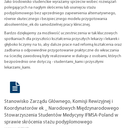
Jako środowisko studenckie wyrażamy sprzeciw wobec rozwiązań
polegających na nagłym skróceniu lub usunięciu stażu
podyplomowego bez uprzedniego zapewnienia alternatywnego,
równie skutecznego i bezpiecznego modelu przygotowania
absolwentów_ek do samodzielnej pracy klinicznej.
Bardzo dziękujemy za możliwość uczestniczenia w tak kluczowych
spotkaniach dla przyszłości kształcenia przyszłych lekarzy i lekarek i
głęboko liczymy na to, aby dalsze prace nad reformą kształcenia oraz
zadbania o odpowiednie przygotowanie praktyczne do wkraczania
na ścieżkę zawodową były realizowane w dialogu z osobami, których
bezpośrednio one dotyczą - studentami_kami i przyszłymi
lekarzami_kami.
Stanowisko Zarządu Głównego, Komisji Rewizyjnej i
Koordynatorów ek _ Narodowych Międzynarodowego
Stowarzyszenia Studentów Medycyny IFMSA-Poland w
sprawie skrócenia stażu podyplomowego