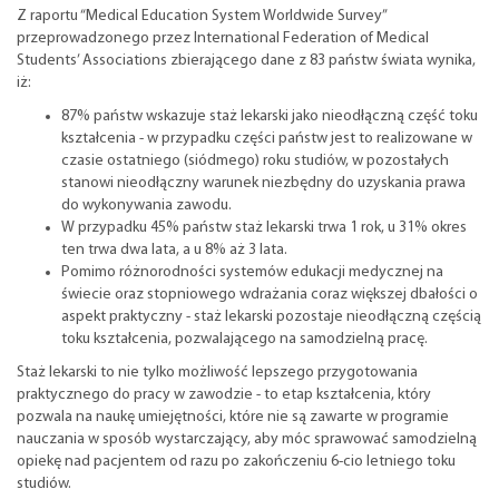
Z raportu “Medical Education System Worldwide Survey”
przeprowadzonego przez International Federation of Medical
Students’ Associations zbierającego dane z 83 państw świata wynika,
iż:
87% państw wskazuje staż lekarski jako nieodłączną część toku
kształcenia - w przypadku części państw jest to realizowane w
czasie ostatniego (siódmego) roku studiów, w pozostałych
stanowi nieodłączny warunek niezbędny do uzyskania prawa
do wykonywania zawodu.
W przypadku 45% państw staż lekarski trwa 1 rok, u 31% okres
ten trwa dwa lata, a u 8% aż 3 lata.
Pomimo różnorodności systemów edukacji medycznej na
świecie oraz stopniowego wdrażania coraz większej dbałości o
aspekt praktyczny - staż lekarski pozostaje nieodłączną częścią
toku kształcenia, pozwalającego na samodzielną pracę.
Staż lekarski to nie tylko możliwość lepszego przygotowania
praktycznego do pracy w zawodzie - to etap kształcenia, który
pozwala na naukę umiejętności, które nie są zawarte w programie
nauczania w sposób wystarczający, aby móc sprawować samodzielną
opiekę nad pacjentem od razu po zakończeniu 6-cio letniego toku
studiów.