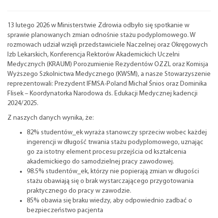
13 lutego 2026 w Ministerstwie Zdrowia odbyło się spotkanie w
sprawie planowanych zmian odnośnie stażu podyplomowego. W
rozmowach udział wzięli przedstawiciele Naczelnej oraz Okręgowych
Izb Lekarskich, Konferencja Rektorów Akademickich Uczelni
Medycznych (KRAUM) Porozumienie Rezydentów OZZL oraz Komisja
Wyższego Szkolnictwa Medycznego (KWSM), a nasze Stowarzyszenie
reprezentowali: Prezydent IFMSA-Poland Michał Śnios oraz Dominika
Flisek – Koordynatorka Narodowa ds. Edukacji Medycznej kadencji
2024/2025.
Z naszych danych wynika, że:
82% studentów_ek wyraża stanowczy sprzeciw wobec każdej
ingerencji w długość trwania stażu podyplomowego, uznając
go za istotny element procesu przejścia od kształcenia
akademickiego do samodzielnej pracy zawodowej.
98.5% studentów_ek, którzy nie popierają zmian w długości
stażu obawiają się o brak wystarczającego przygotowania
praktycznego do pracy w zawodzie.
85% obawia się braku wiedzy, aby odpowiednio zadbać o
bezpieczeństwo pacjenta