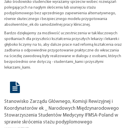
Jako środowisko studenckie wyrażamy sprzeciw wobec rozwiązań
polegających na nagłym skróceniu lub usunięciu stażu
podyplomowego bez uprzedniego zapewnienia alternatywnego,
równie skutecznego i bezpiecznego modelu przygotowania
absolwentów_ek do samodzielnej pracy klinicznej.
Bardzo dziękujemy za możliwość uczestniczenia w tak kluczowych
spotkaniach dla przyszłości kształcenia przyszłych lekarzy i lekarek i
głęboko liczymy na to, aby dalsze prace nad reformą kształcenia oraz
zadbania o odpowiednie przygotowanie praktyczne do wkraczania
na ścieżkę zawodową były realizowane w dialogu z osobami, których
bezpośrednio one dotyczą - studentami_kami i przyszłymi
lekarzami_kami.
Stanowisko Zarządu Głównego, Komisji Rewizyjnej i
Koordynatorów ek _ Narodowych Międzynarodowego
Stowarzyszenia Studentów Medycyny IFMSA-Poland w
sprawie skrócenia stażu podyplomowego