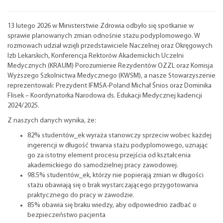
13 lutego 2026 w Ministerstwie Zdrowia odbyło się spotkanie w
sprawie planowanych zmian odnośnie stażu podyplomowego. W
rozmowach udział wzięli przedstawiciele Naczelnej oraz Okręgowych
Izb Lekarskich, Konferencja Rektorów Akademickich Uczelni
Medycznych (KRAUM) Porozumienie Rezydentów OZZL oraz Komisja
Wyższego Szkolnictwa Medycznego (KWSM), a nasze Stowarzyszenie
reprezentowali: Prezydent IFMSA-Poland Michał Śnios oraz Dominika
Flisek – Koordynatorka Narodowa ds. Edukacji Medycznej kadencji
2024/2025.
Z naszych danych wynika, że:
82% studentów_ek wyraża stanowczy sprzeciw wobec każdej
ingerencji w długość trwania stażu podyplomowego, uznając
go za istotny element procesu przejścia od kształcenia
akademickiego do samodzielnej pracy zawodowej.
98.5% studentów_ek, którzy nie popierają zmian w długości
stażu obawiają się o brak wystarczającego przygotowania
praktycznego do pracy w zawodzie.
85% obawia się braku wiedzy, aby odpowiednio zadbać o
bezpieczeństwo pacjenta