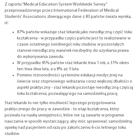
Z raportu “Medical Education System Worldwide Survey”
przeprowadzonego przez International Federation of Medical
Students’ Associations zbierającego dane z 83 państw świata wynika,
iż:
87% państw wskazuje staż lekarski jako nieodłączną część toku
kształcenia - w przypadku części państw jest to realizowane w
czasie ostatniego (siódmego) roku studiów, w pozostałych
stanowi nieodłączny warunek niezbędny do uzyskania prawa
do wykonywania zawodu.
W przypadku 45% państw staż lekarski trwa 1 rok, u 31% okres
ten trwa dwa lata, a u 8% aż 3 lata.
Pomimo różnorodności systemów edukacji medycznej na
świecie oraz stopniowego wdrażania coraz większej dbałości o
aspekt praktyczny - staż lekarski pozostaje nieodłączną częścią
toku kształcenia, pozwalającego na samodzielną pracę.
Staż lekarski to nie tylko możliwość lepszego przygotowania
praktycznego do pracy w zawodzie - to etap kształcenia, który
pozwala na naukę umiejętności, które nie są zawarte w programie
nauczania w sposób wystarczający, aby móc sprawować samodzielną
opiekę nad pacjentem od razu po zakończeniu 6-cio letniego toku
studiów.