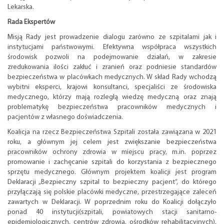
Lekarska.
Rada Ekspertów
Misją Rady jest prowadzenie dialogu zarówno ze szpitalami jak i
instytucjami państwowymi. Efektywna współpraca wszystkich
środowisk pozwoli na podejmowanie działań, w zakresie
zredukowania ilości zakłuć i zranień oraz podniesie standardów
bezpieczeństwa w placówkach medycznych. W skład Rady wchodzą
wybitni eksperci, krajowi konsultanci, specjaliści ze środowiska
medycznego, którzy mają rozległą wiedzę medyczną oraz znają
problematykę bezpieczeństwa pracowników medycznych i
pacjentów z własnego doświadczenia.
Koalicja na rzecz Bezpieczeństwa Szpitali została zawiązana w 2021
roku, a głównym jej celem jest zwiększanie bezpieczeństwa
pracowników ochrony zdrowia w miejscu pracy, m.in. poprzez
promowanie i zachęcanie szpitali do korzystania z bezpiecznego
sprzętu medycznego. Głównym projektem koalicji jest program
Deklaracji „Bezpieczny szpital to bezpieczny pacjent”, do którego
przyłączają się polskie placówki medyczne, przestrzegające zaleceń
zawartych w Deklaracji. W poprzednim roku do Koalicji dołączyło
ponad 40 instytucji(szpitali, powiatowych stacji sanitarno-
epidemiologicznych, centrów zdrowia, ośrodków rehabilitacyjnych),