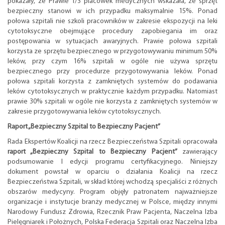
pokazały, że Prawie 1/3 placówek medycznych wskazała, że sprzęt
bezpieczny stanowi w ich przypadku maksymalnie 15%. Ponad
połowa szpitali nie szkoli pracowników w zakresie ekspozycji na leki
cytotoksyczne obejmujące procedury zapobiegania im oraz
postępowania w sytuacjach awaryjnych. Prawie połowa szpitali
korzysta ze sprzętu bezpiecznego w przygotowywaniu minimum 50%
leków, przy czym 16% szpitali w ogóle nie używa sprzętu
bezpiecznego przy procedurze przygotowywania leków. Ponad
połowa szpitali korzysta z zamkniętych systemów do podawania
leków cytotoksycznych w praktycznie każdym przypadku. Natomiast
prawie 30% szpitali w ogóle nie korzysta z zamkniętych systemów w
zakresie przygotowywania leków cytotoksycznych.
Raport „Bezpieczny Szpital to Bezpieczny Pacjent”
Rada Ekspertów Koalicji na rzecz Bezpieczeństwa Szpitali opracowała
raport „Bezpieczny Szpital to Bezpieczny Pacjent”
zawierający
podsumowanie I edycji programu certyfikacyjnego. Niniejszy
dokument powstał w oparciu o działania Koalicji na rzecz
Bezpieczeństwa Szpitali, w skład której wchodzą specjaliści z różnych
obszarów medycyny. Program objęły patronatem najważniejsze
organizacje i instytucje branży medycznej w Polsce, między innymi
Narodowy Fundusz Zdrowia, Rzecznik Praw Pacjenta, Naczelna Izba
Pielęgniarek i Położnych, Polska Federacja Szpitali oraz Naczelna Izba