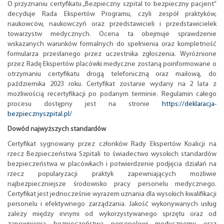
O przyznaniu certyfikatu „Bezpieczny szpital to bezpieczny pacjent”
decyduje Rada Ekspertów Programu, czyli zespół praktyków,
naukowców, naukowczyń oraz przedstawicieli i przedstawicielek
towarzystw medycznych. Ocena ta obejmuje sprawdzenie
wskazanych warunków formalnych do spełnienia oraz kompletność
formularza przesłanego przez uczestnika zgłoszenia. Wyróżnione
przez Radę Ekspertów placówki medyczne zostaną poinformowane o
otrzymaniu certyfikatu drogą telefoniczną oraz mailową, do
października 2023 roku. Certyfikat zostanie wydany na 2 lata z
możliwością recertyfikacji po podanym terminie. Regulamin całego
procesu dostępny jest na stronie
https://deklaracja-
bezpiecznyszpital.pl/
Dowód najwyższych standardów
Certyfikat sygnowany przez członków Rady Ekspertów Koalicji na
rzecz Bezpieczeństwa Szpitali to świadectwo wysokich standardów
bezpieczeństwa w placówkach i potwierdzenie podjęcia działań na
rzecz popularyzacji praktyk zapewniających możliwie
najbezpieczniejsze środowisko pracy personelu medycznego.
Certyfikat jest jednocześnie wyrazem uznania dla wysokich kwalifikacji
personelu i efektywnego zarządzania. Jakość wykonywanych usług
zależy między innymi od wykorzystywanego sprzętu oraz od