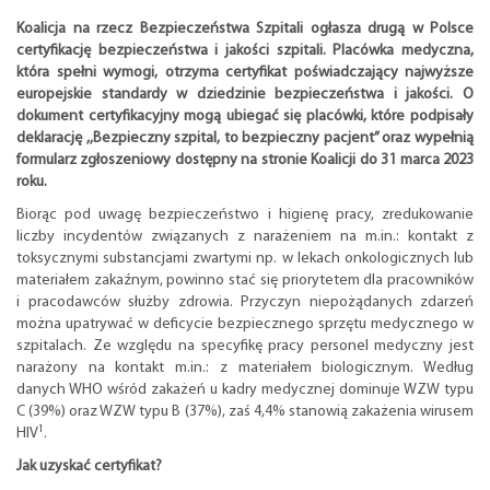
Koalicja na rzecz Bezpieczeństwa Szpitali ogłasza drugą w Polsce
certyfikację bezpieczeństwa i jakości szpitali. Placówka medyczna,
która spełni wymogi, otrzyma certyfikat poświadczający najwyższe
europejskie standardy w dziedzinie bezpieczeństwa i jakości. O
dokument certyfikacyjny mogą ubiegać się placówki, które podpisały
deklarację ,,Bezpieczny szpital, to bezpieczny pacjent” oraz wypełnią
formularz zgłoszeniowy dostępny na stronie Koalicji do 31 marca 2023
roku.
Biorąc pod uwagę bezpieczeństwo i higienę pracy, zredukowanie
liczby incydentów związanych z narażeniem na m.in.: kontakt z
toksycznymi substancjami zwartymi np. w lekach onkologicznych lub
materiałem zakaźnym, powinno stać się priorytetem dla pracowników
i pracodawców służby zdrowia. Przyczyn niepożądanych zdarzeń
można upatrywać w deficycie bezpiecznego sprzętu medycznego w
szpitalach. Ze względu na specyfikę pracy personel medyczny jest
narażony na kontakt m.in.: z materiałem biologicznym. Według
danych WHO wśród zakażeń u kadry medycznej dominuje WZW typu
C (39%) oraz WZW typu B (37%), zaś 4,4% stanowią zakażenia wirusem
1
HIV
.
Jak uzyskać certyfikat?