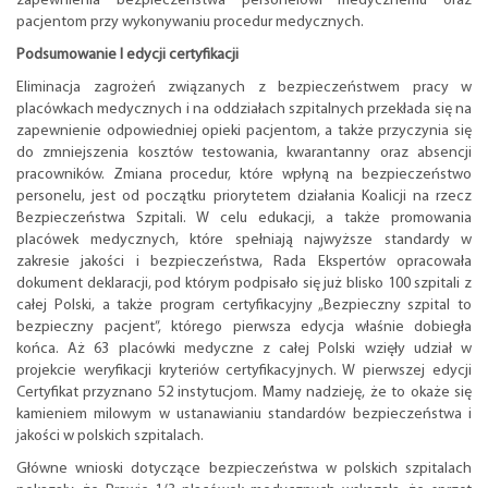
zapewnienia bezpieczeństwa personelowi medycznemu oraz
pacjentom przy wykonywaniu procedur medycznych.
Podsumowanie I edycji certyfikacji
Eliminacja zagrożeń związanych z bezpieczeństwem pracy w
placówkach medycznych i na oddziałach szpitalnych przekłada się na
zapewnienie odpowiedniej opieki pacjentom, a także przyczynia się
do zmniejszenia kosztów testowania, kwarantanny oraz absencji
pracowników. Zmiana procedur, które wpłyną na bezpieczeństwo
personelu, jest od początku priorytetem działania Koalicji na rzecz
Bezpieczeństwa Szpitali. W celu edukacji, a także promowania
placówek medycznych, które spełniają najwyższe standardy w
zakresie jakości i bezpieczeństwa, Rada Ekspertów opracowała
dokument deklaracji, pod którym podpisało się już blisko 100 szpitali z
całej Polski, a także program certyfikacyjny „Bezpieczny szpital to
bezpieczny pacjent”, którego pierwsza edycja właśnie dobiegła
końca. Aż 63 placówki medyczne z całej Polski wzięły udział w
projekcie weryfikacji kryteriów certyfikacyjnych. W pierwszej edycji
Certyfikat przyznano 52 instytucjom. Mamy nadzieję, że to okaże się
kamieniem milowym w ustanawianiu standardów bezpieczeństwa i
jakości w polskich szpitalach.
Główne wnioski dotyczące bezpieczeństwa w polskich szpitalach